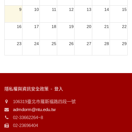
9
10
11
12
13
14
15
或
~
16
17
18
19
20
21
22
23
24
25
26
27
28
29
搜尋
30
31
1
2
3
4
5
:::
隱私權與資訊安全政策
登入
106319臺北市羅斯福路四段一號
admdorm@ntu.edu.tw
02-33662264~8
02-23696404