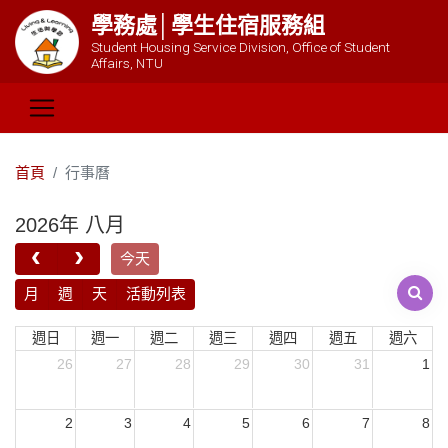
學務處│學生住宿服務組
Student Housing Service Division, Office of Student
Affairs, NTU
首頁
行事曆
2026年 八月
今天
月
週
天
活動列表
週日
週一
週二
週三
週四
週五
週六
26
27
28
29
30
31
1
2
3
4
5
6
7
8